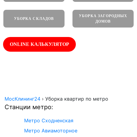
УБОРКА ЗАГОРОДНЫХ
УБОРКА СКЛАДОВ
ДОМОВ
ONLINE КАЛЬКУЛЯТОР
Работаем
Оплата по
Собственное
круглосуточно
факту
оборудование
МосКлининг24
›
Уборка квартир по метро
Станции метро:
Метро Сходненская
Метро Авиамоторное