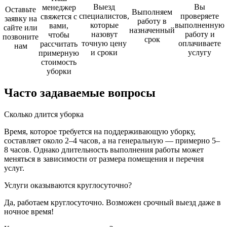
Выезд
Вы
менеджер
Оставьте
Выполняем
специалистов,
проверяете
свяжется с
заявку на
работу в
которые
выполненную
вами,
сайте или
назначенный
назовут
работу и
чтобы
позвоните
срок
точную цену
оплачиваете
рассчитать
нам
и сроки
услугу
примерную
стоимость
уборки
Часто задаваемые
вопросы
Сколько длится уборка
Время, которое требуется на поддерживающую уборку,
составляет около 2–4 часов, а на генеральную — примерно 5–
8 часов. Однако длительность выполнения работы может
меняться в зависимости от размера помещения и перечня
услуг.
Услуги оказываются круглосуточно?
Да, работаем круглосуточно. Возможен срочный выезд даже в
ночное время!