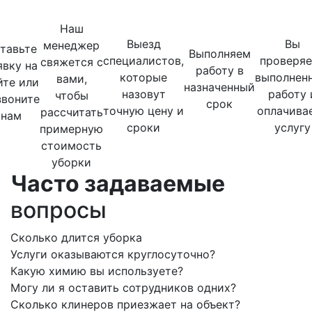
Наш
Выезд
Вы
менеджер
тавьте
Выполняем
специалистов,
проверяе
свяжется с
явку на
работу в
которые
выполнен
вами,
йте или
назначенный
назовут
работу 
чтобы
звоните
срок
точную цену и
оплачива
рассчитать
нам
сроки
услугу
примерную
стоимость
уборки
Часто задаваемые
вопросы
Сколько длится уборка
Услуги оказываются круглосуточно?
Какую химию вы используете?
Могу ли я оставить сотрудников одних?
Сколько клинеров приезжает на объект?