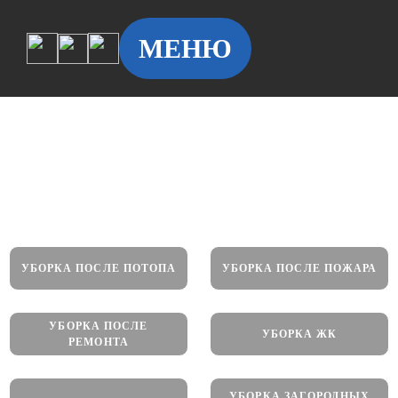
МЕНЮ
Клининг у метро Дубровка
Уборка квартир, офисов, и коммерческих помещений
по доступным ценам в на Дубровке
УБОРКА ПОСЛЕ ПОТОПА
УБОРКА ПОСЛЕ ПОЖАРА
УБОРКА ПОСЛЕ
УБОРКА ЖК
РЕМОНТА
УБОРКА ЗАГОРОДНЫХ