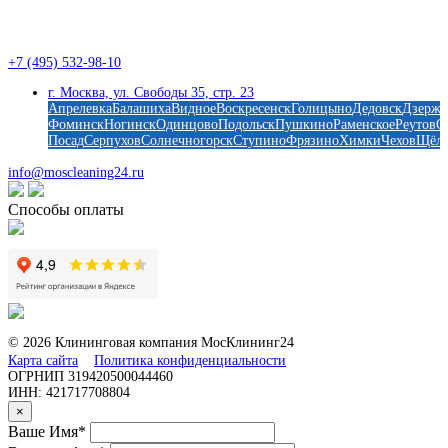
Наши работы
Контакты
+7 (495) 532-98-10
г. Москва, ул. Свободы 35, стр. 23
Апрелевка
Балашиха
Видное
Воскресенск
Голицыно
Дедовск
Дзержи
Фоминск
Ногинск
Одинцово
Подольск
Пушкино
Раменское
Реутов
С
Посад
Серпухов
Солнечногорск
Ступино
Фрязино
Химки
Чехов
Щёлк
info@moscleaning24.ru
Способы оплаты
© 2026 Клининговая компания МосКлининг24
Карта сайта
Политика конфиденциальности
ОГРНИП 319420500044460
ИНН: 421717708804
×
Ваше Имя*